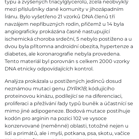
typu a zvýšených triacylglycerolů, zcela neobvyklý
mezi příslušníky dané komunity v jihozápadním
Íránu. Bylo vyšetřeno 21 vzorků DNA členů tří
navzájem nepříbuzných rodin, přičemž u 14 byla
angiograficky prokázána časně nastupující
ischemická choroba srdeční, 5 nebylo postiženo a u
dvou byla přítomna androidní obezita, hypertenze a
diabetes, ale koronarografie nebyla provedena.
Tento materiál byl porovnán s celkem 2000 vzorky
DNA etnicky odpovídajících kontrol.
Analýza prokázala u postižených jedinců dosud
neznámou mutaci genu
DYRK1B
, kódujícího
proteinovou kinázu, podílející se na diferenciaci,
proliferaci a přežívání řady typů buněk a účastnící se
mimo jiné adipogeneze. Bodová mutace postihuje
kodón pro arginin na pozici 102 ve vysoce
konzervované (neměnné) oblasti, totožné nejen u
lidí a primátů, ale i myši, potkana, psa, skotu, vačice