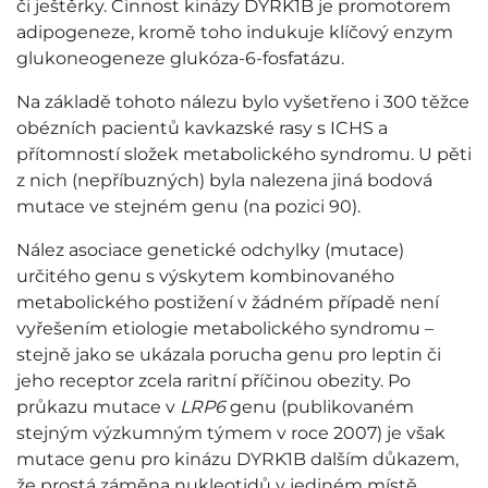
či ještěrky. Činnost kinázy DYRK1B je promotorem
adipogeneze, kromě toho indukuje klíčový enzym
glukoneogeneze glukóza-6-fosfatázu.
Na základě tohoto nálezu bylo vyšetřeno i 300 těžce
obézních pacientů kavkazské rasy s ICHS a
přítomností složek metabolického syndromu. U pěti
z nich (nepříbuzných) byla nalezena jiná bodová
mutace ve stejném genu (na pozici 90).
Nález asociace genetické odchylky (mutace)
určitého genu s výskytem kombinovaného
metabolického postižení v žádném případě není
vyřešením etiologie metabolického syndromu –
stejně jako se ukázala porucha genu pro leptin či
jeho receptor zcela raritní příčinou obezity. Po
průkazu mutace v
LRP6
genu (publikovaném
stejným výzkumným týmem v roce 2007) je však
mutace genu pro kinázu DYRK1B dalším důkazem,
že prostá záměna nukleotidů v jediném místě