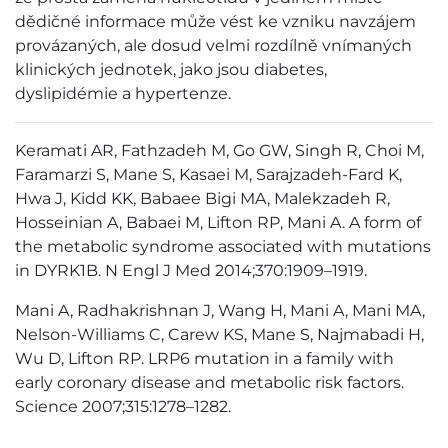
dědičné informace může vést ke vzniku navzájem
provázaných, ale dosud velmi rozdílně vnímaných
klinických jednotek, jako jsou diabetes,
dyslipidémie a hypertenze.
Keramati AR, Fathzadeh M, Go GW, Singh R, Choi M,
Faramarzi S, Mane S, Kasaei M, Sarajzadeh-Fard K,
Hwa J, Kidd KK, Babaee Bigi MA, Malekzadeh R,
Hosseinian A, Babaei M, Lifton RP, Mani A. A form of
the metabolic syndrome associated with mutations
in DYRK1B. N Engl J Med 2014;370:1909–1919.
Mani A, Radhakrishnan J, Wang H, Mani A, Mani MA,
Nelson-Williams C, Carew KS, Mane S, Najmabadi H,
Wu D, Lifton RP. LRP6 mutation in a family with
early coronary disease and metabolic risk factors.
Science 2007;315:1278–1282.