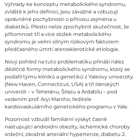
Výhrady ke konceptu metabolického syndromu,
zvláště k jeho definici, jsou závažné a vzbuzují
oprávněné pochybnosti o přínosu zejména u
diabetiků. Přesto nelze zpochybnit skutečnost, že
přítomnost tří a více složek metabolického
syndromu je velmi silným rizikovým faktorem
předčasného úmrtí aterosklerotické etiologie.
Nový pohled na tuto problematiku přináší nález
dědičné formy metabolického syndromu, který se
podařil týmu kliniků a genetiků z Yaleovy univerzity
(New Haven, Connecticut, USA) a tří íránských
univerzit – v Teheránu, Šírazu a Ardabilu – pod
vedením prof. Aryi Maniho, ředitele
kardiovaskulárního genetického programu v Yale.
Pozornost vzbudil familiární výskyt časně
nastupující androidní obezity, ischemické choroby
srdeční, závažné arteriální hypertenze, diabetu 2.