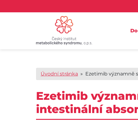
D
Úvodní stránka
» Ezetimib významně sni
Ezetimib významn
intestinální abso