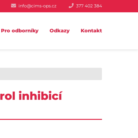
info@cims-ops.cz
377 402 384
Pro odborníky
Odkazy
Kontakt
ol inhibicí