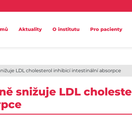
omů
Aktuality
O institutu
Pro pacienty
žuje LDL cholesterol inhibicí intestinální absorpce
ě snižuje LDL cholester
rpce