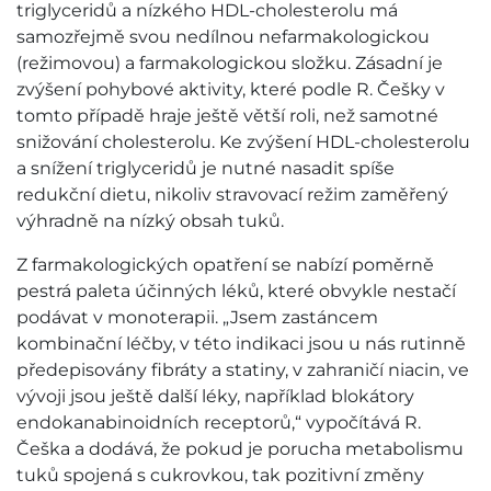
triglyceridů a nízkého HDL-cholesterolu má
samozřejmě svou nedílnou nefarmakologickou
(režimovou) a farmakologickou složku. Zásadní je
zvýšení pohybové aktivity, které podle R. Češky v
tomto případě hraje ještě větší roli, než samotné
snižování cholesterolu. Ke zvýšení HDL-cholesterolu
a snížení triglyceridů je nutné nasadit spíše
redukční dietu, nikoliv stravovací režim zaměřený
výhradně na nízký obsah tuků.
Z farmakologických opatření se nabízí poměrně
pestrá paleta účinných léků, které obvykle nestačí
podávat v monoterapii. „Jsem zastáncem
kombinační léčby, v této indikaci jsou u nás rutinně
předepisovány fibráty a statiny, v zahraničí niacin, ve
vývoji jsou ještě další léky, například blokátory
endokanabinoidních receptorů,“ vypočítává R.
Češka a dodává, že pokud je porucha metabolismu
tuků spojená s cukrovkou, tak pozitivní změny