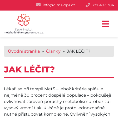
info@cims-ops.cz
377 402 384
Úvodní stránka
»
Články
» JAK LÉČIT?
JAK LÉČIT?
Lékaři se při terapii MetS – jehož kritéria splňuje
nejméně 30 procent dospělé populace – pokoušejí
ovlivňovat zároveň poruchy metabolismu, obezitu i
vysoký krevní tlak. K léčbě je proto jednoznačně
nutné přistupovat komplexně. Ovlivnění vysokých