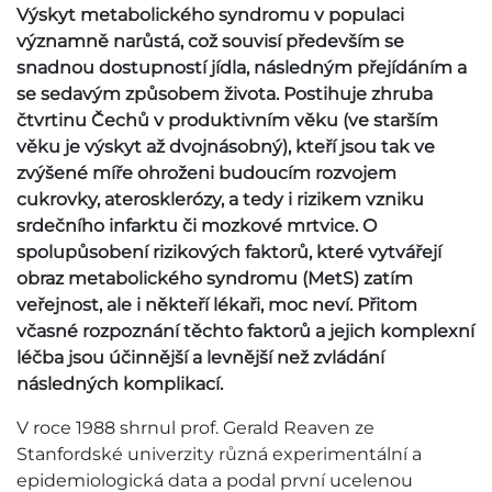
Výskyt metabolického syndromu v populaci
významně narůstá, což souvisí především se
snadnou dostupností jídla, následným přejídáním a
se sedavým způsobem života. Postihuje zhruba
čtvrtinu Čechů v produktivním věku (ve starším
věku je výskyt až dvojnásobný), kteří jsou tak ve
zvýšené míře ohroženi budoucím rozvojem
cukrovky, aterosklerózy, a tedy i rizikem vzniku
srdečního infarktu či mozkové mrtvice. O
spolupůsobení rizikových faktorů, které vytvářejí
obraz metabolického syndromu (MetS) zatím
veřejnost, ale i někteří lékaři, moc neví. Přitom
včasné rozpoznání těchto faktorů a jejich komplexní
léčba jsou účinnější a levnější než zvládání
následných komplikací.
V roce 1988 shrnul prof. Gerald Reaven ze
Stanfordské univerzity různá experimentální a
epidemiologická data a podal první ucelenou