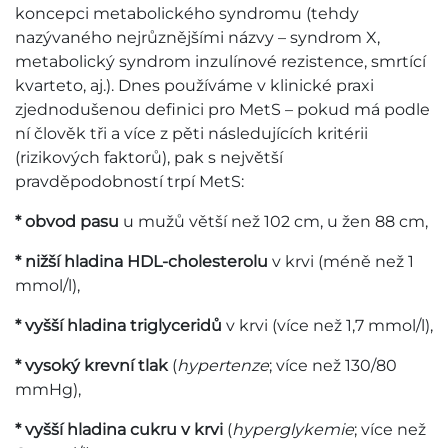
koncepci metabolického syndromu (tehdy
nazývaného nejrůznějšími názvy – syndrom X,
metabolický syndrom inzulínové rezistence, smrtící
kvarteto, aj.). Dnes používáme v klinické praxi
zjednodušenou definici pro MetS – pokud má podle
ní člověk tři a více z pěti následujících kritérii
(rizikových faktorů), pak s největší
pravděpodobností trpí MetS:
* obvod pasu
u mužů větší než 102 cm, u žen 88 cm,
* nižší hladina HDL-cholesterolu
v krvi (méně než 1
mmol/l),
* vyšší hladina triglyceridů
v krvi (více než 1,7 mmol/l),
* vysoký krevní tlak
(
hypertenze
; více než 130/80
mmHg),
* vyšší hladina cukru v krvi
(
hyperglykemie
; více než