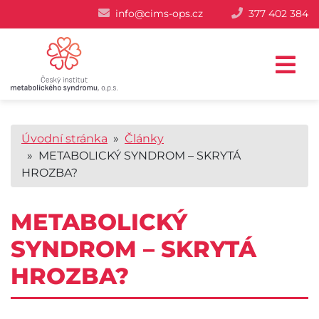
info@cims-ops.cz
377 402 384
Úvodní stránka
»
Články
» METABOLICKÝ SYNDROM – SKRYTÁ
HROZBA?
METABOLICKÝ
SYNDROM – SKRYTÁ
HROZBA?